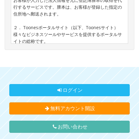
お客様が入力した法人情報を元に登記簿謄本の取得を代
行するサービスです。謄本は、お客様が登録した指定の
住所地へ郵送されます。
２． Toonesポータルサイト（以下、Toonesサイト）
様々なビジネスツールやサービスを提供するポータルサ
イトの総称です。
３． Toonesポイント（以下、ポイント）
Toonesサイト内で各種有料サービスを利用する為のポイ
ントです。ポイントは、Toonesアカウントにログイン
後、当社指定の方法で決済を行う事で購入が可能です。
第１条（取得依頼）
ログイン
１． お客様は、Toonesアカウントへログイン後に本サー
ビスをToonesサイトからお申込みする事が可能です。
無料アカウント開設
取得費用は、ポイントでの前払いとなりますので取得枚
数分のポイントが予め必要となります。
お問い合わせ
２． 取得に必要な情報は、正確で最新の法人情報（法人
名、本店住所、法人番号など）が必要になります。