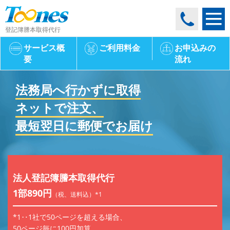
登記簿謄本取得代行
サービス概
ご利用料金
お申込みの
要
流れ
法務局へ行かずに取得
ネットで注文、
最短翌日に郵便でお届け
法人登記簿謄本取得代行
1部890円
（税、送料込）*1
*1‥1社で50ページを超える場合、
50ページ毎に100円加算